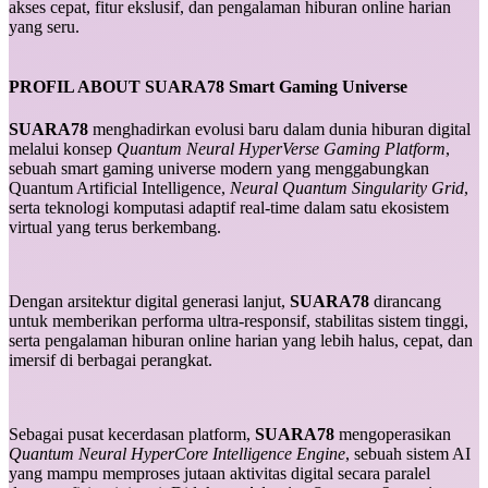
akses cepat, fitur ekslusif, dan pengalaman hiburan online harian
yang seru.
PROFIL ABOUT SUARA78 Smart Gaming Universe
SUARA78
menghadirkan evolusi baru dalam dunia hiburan digital
melalui konsep
Quantum Neural HyperVerse Gaming Platform
,
sebuah smart gaming universe modern yang menggabungkan
Quantum Artificial Intelligence,
Neural Quantum Singularity Grid
,
serta teknologi komputasi adaptif real-time dalam satu ekosistem
virtual yang terus berkembang.
Dengan arsitektur digital generasi lanjut,
SUARA78
dirancang
untuk memberikan performa ultra-responsif, stabilitas sistem tinggi,
serta pengalaman hiburan online harian yang lebih halus, cepat, dan
imersif di berbagai perangkat.
Sebagai pusat kecerdasan platform,
SUARA78
mengoperasikan
Quantum Neural HyperCore Intelligence Engine
, sebuah sistem AI
yang mampu memproses jutaan aktivitas digital secara paralel