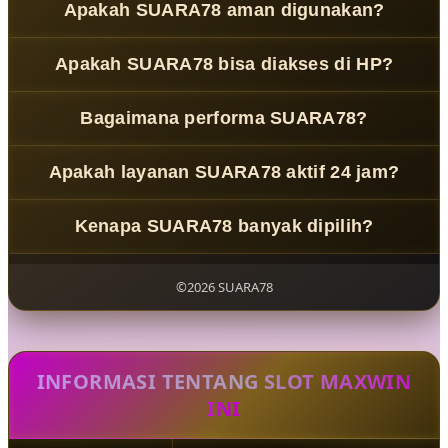
Apakah SUARA78 aman digunakan?
menghadirkan pengalaman hiburan digital harian
dengan sistem interaktif berbasis teknologi terbaru.
Ya,
SUARA78
menggunakan sistem keamanan digital
Apakah SUARA78 bisa diakses di HP?
berlapis untuk menjaga data pengguna tetap aman,
stabil, dan terlindungi setiap saat.
Bisa,
SUARA78
mendukung akses multi-device seperti
Bagaimana performa SUARA78?
smartphone, tablet, dan desktop dengan tampilan
responsif dan ringan.
SUARA78
dirancang dengan sistem modern yang stabil,
Apakah layanan SUARA78 aktif 24 jam?
cepat, dan responsif untuk mendukung pengalaman
hiburan online tanpa gangguan.
Ya, layanan
SUARA78
tersedia 24/7 dengan respon cepat,
Kenapa SUARA78 banyak dipilih?
profesional, dan siap membantu pengguna kapan saja.
Karena
SUARA78
menghadirkan kombinasi sistem stabil,
akses mudah, dan pengalaman smart gaming universe
©2026 SUARA78
yang lebih modern dan interaktif.
INFORMASI TENTANG SLOT MAXWIN
INI