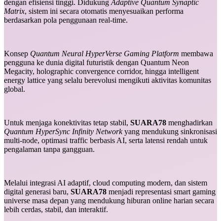
dengan efisiensi tinggi. Didukung
Adaptive Quantum Synaptic
Matrix
, sistem ini secara otomatis menyesuaikan performa
berdasarkan pola penggunaan real-time.
Konsep
Quantum Neural HyperVerse Gaming Platform
membawa
pengguna ke dunia digital futuristik dengan Quantum Neon
Megacity, holographic convergence corridor, hingga intelligent
energy lattice yang selalu berevolusi mengikuti aktivitas komunitas
global.
Untuk menjaga konektivitas tetap stabil,
SUARA78
menghadirkan
Quantum HyperSync Infinity Network
yang mendukung sinkronisasi
multi-node, optimasi traffic berbasis AI, serta latensi rendah untuk
pengalaman tanpa gangguan.
Melalui integrasi AI adaptif, cloud computing modern, dan sistem
digital generasi baru,
SUARA78
menjadi representasi smart gaming
universe masa depan yang mendukung hiburan online harian secara
lebih cerdas, stabil, dan interaktif.