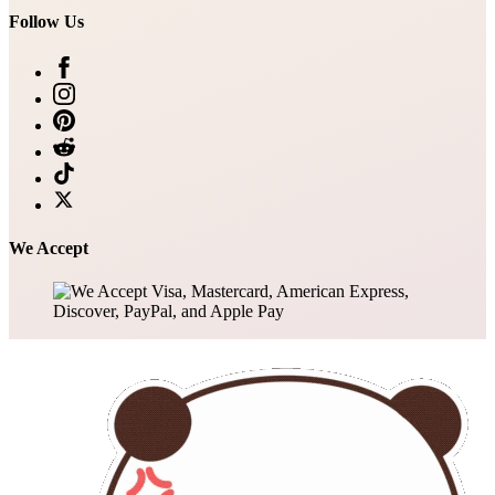
Follow Us
We Accept