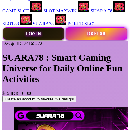
GAME SLOT
SLOT MAXWIN
SUARA 78
SLOT88
SUARA78
POKER SLOT
LOGIN
DAFTAR
Design ID: 74165272
SUARA78 : Smart Gaming
Universe for Daily Online Fun
Activities
$15
IDR 10.000
Create an account to favorite this design!