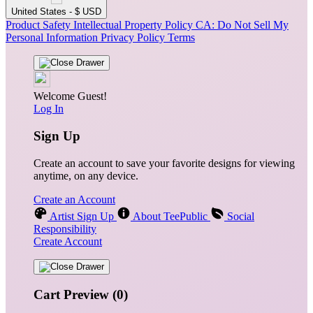
United States - $ USD
Product Safety
Intellectual Property Policy
CA: Do Not Sell My
Personal Information
Privacy Policy
Terms
Welcome Guest!
Log In
Sign Up
Create an account to save your favorite designs for viewing
anytime, on any device.
Create an Account
Artist Sign Up
About TeePublic
Social
Responsibility
Create Account
Cart Preview (0)