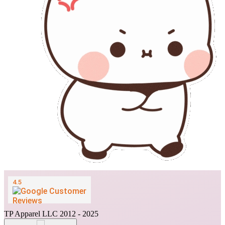
TP Apparel LLC 2012 - 2025