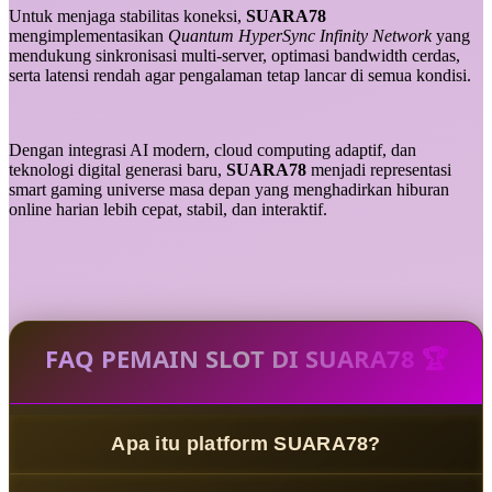
Untuk menjaga stabilitas koneksi,
SUARA78
mengimplementasikan
Quantum HyperSync Infinity Network
yang
mendukung sinkronisasi multi-server, optimasi bandwidth cerdas,
serta latensi rendah agar pengalaman tetap lancar di semua kondisi.
Dengan integrasi AI modern, cloud computing adaptif, dan
teknologi digital generasi baru,
SUARA78
menjadi representasi
smart gaming universe masa depan yang menghadirkan hiburan
online harian lebih cepat, stabil, dan interaktif.
FAQ PEMAIN SLOT DI SUARA78 🏆
Apa itu platform SUARA78?
SUARA78
adalah smart gaming universe modern yang