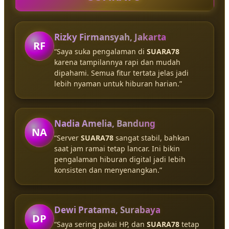
Rizky Firmansyah, Jakarta
RF
“Saya suka pengalaman di
SUARA78
karena tampilannya rapi dan mudah
dipahami. Semua fitur tertata jelas jadi
lebih nyaman untuk hiburan harian.”
Nadia Amelia, Bandung
NA
“Server
SUARA78
sangat stabil, bahkan
saat jam ramai tetap lancar. Ini bikin
pengalaman hiburan digital jadi lebih
konsisten dan menyenangkan.”
Dewi Pratama, Surabaya
DP
“Saya sering pakai HP, dan
SUARA78
tetap