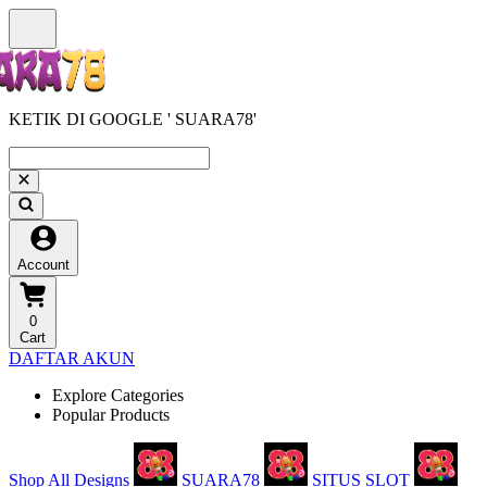
KETIK DI GOOGLE ' SUARA78'
Account
0
Cart
DAFTAR AKUN
Explore Categories
Popular Products
Shop All Designs
SUARA78
SITUS SLOT