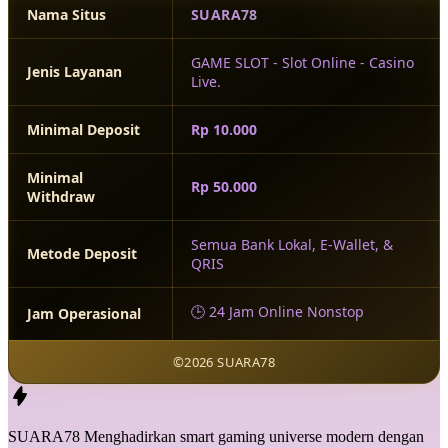
Nama Situs
SUARA78
GAME SLOT - Slot Online - Casino
Jenis Layanan
Live.
Minimal Deposit
Rp 10.000
Minimal
Rp 50.000
Withdraw
Semua Bank Lokal, E-Wallet, &
Metode Deposit
QRIS
🕒 24 Jam Online Nonstop
Jam Operasional
©2026 SUARA78
SUARA78 Menghadirkan smart gaming universe modern dengan