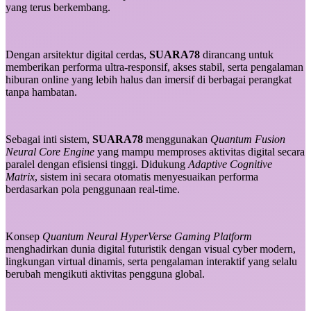
yang terus berkembang.
Dengan arsitektur digital cerdas,
SUARA78
dirancang untuk
memberikan performa ultra-responsif, akses stabil, serta pengalaman
hiburan online yang lebih halus dan imersif di berbagai perangkat
tanpa hambatan.
Sebagai inti sistem,
SUARA78
menggunakan
Quantum Fusion
Neural Core Engine
yang mampu memproses aktivitas digital secara
paralel dengan efisiensi tinggi. Didukung
Adaptive Cognitive
Matrix
, sistem ini secara otomatis menyesuaikan performa
berdasarkan pola penggunaan real-time.
Konsep
Quantum Neural HyperVerse Gaming Platform
menghadirkan dunia digital futuristik dengan visual cyber modern,
lingkungan virtual dinamis, serta pengalaman interaktif yang selalu
berubah mengikuti aktivitas pengguna global.