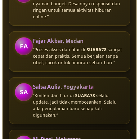
nyaman banget. Desainnya responsif dan
ringan untuk semua aktivitas hiburan
online.”
Fajar Akbar, Medan
FA
“Proses akses dan fitur di
SUARA78
sangat
cepat dan praktis. Semua berjalan tanpa
ribet, cocok untuk hiburan sehari-hari.”
Salsa Aulia, Yogyakarta
SA
“Konten dan fitur di
SUARA78
selalu
update, jadi tidak membosankan. Selalu
ada pengalaman baru setiap kali
digunakan.”